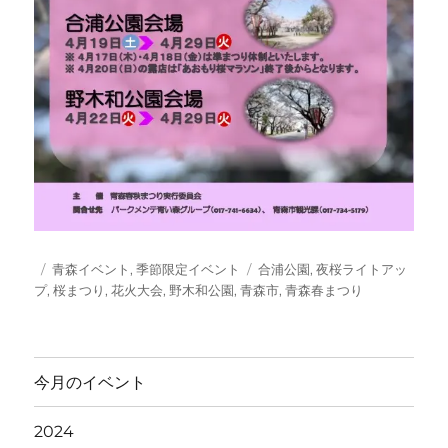
投
カ
タ
青森イベント
,
季節限定イベント
合浦公園
,
夜桜ライトアッ
稿
テ
グ
プ
,
桜まつり
,
花火大会
,
野木和公園
,
青森市
,
青森春まつり
日:
ゴ
リ
ー
今月のイベント
2024