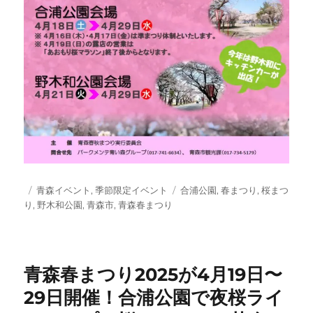
投
カ
タ
青森イベント
,
季節限定イベント
合浦公園
,
春まつり
,
桜まつ
稿
テ
グ
り
,
野木和公園
,
青森市
,
青森春まつり
日:
ゴ
リ
ー
青森春まつり2025が4月19日〜
29日開催！合浦公園で夜桜ライ