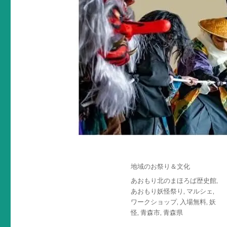
投
カ
地域のお祭り＆文化
稿
テ
タ
あおもり北のまほろば歴史館
,
日:
ゴ
グ
あおもり妖怪祭り
,
マルシェ
,
リ
ワークショップ
,
入場無料
,
妖
ー
怪
,
青森市
,
青森県