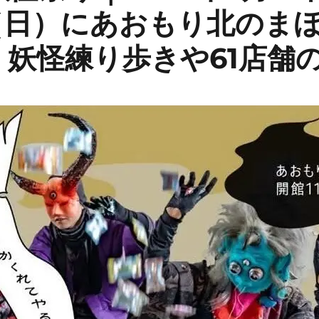
日（日）にあおもり北のま
！妖怪練り歩きや61店舗