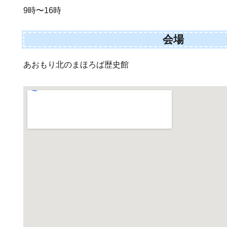
9時〜16時
会場
あおもり北のまほろば歴史館