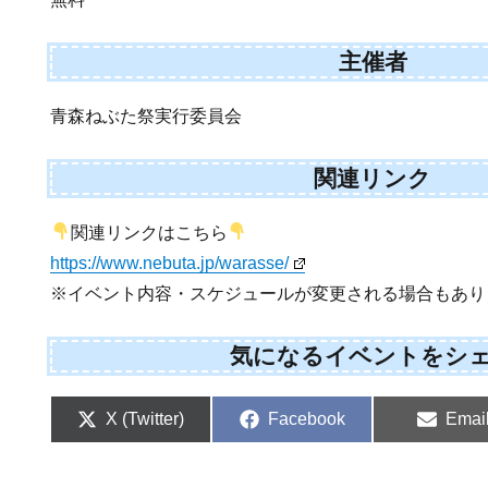
主催者
青森ねぶた祭実行委員会
関連リンク
関連リンクはこちら
https://www.nebuta.jp/warasse/
※イベント内容・スケジュールが変更される場合もあり
気になるイベントをシ
Share
Share
Shar
X (Twitter)
Facebook
Emai
on
on
on