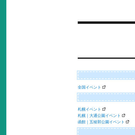
投
稿
ナ
ビ
ゲ
ー
全国イベント
シ
ョ
ン
札幌イベント
札幌｜大通公園イベント
函館｜五稜郭公園イベント