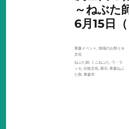
～ねぶた
6月15日
投
カ
青森イベント
,
地域のお祭り＆
稿
テ
文化
日:
ゴ
タ
ねぶた師
,
ミニねぶた
,
ワ・ラ
リ
グ
ッセ
,
伝統文化
,
展示
,
青森ねぶ
ー
た祭
,
青森市