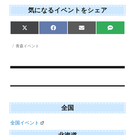
気になるイベントをシェア
Share
Share
Share
Share
X
F
E
S
on
on
on
on
(
a
m
M
T
c
a
S
w
e
i
投
カ
青森イベント
i
b
l
稿
テ
t
o
日:
ゴ
t
o
e
k
リ
r
ー
)
投
稿
ナ
ビ
全国
ゲ
全国イベント
ー